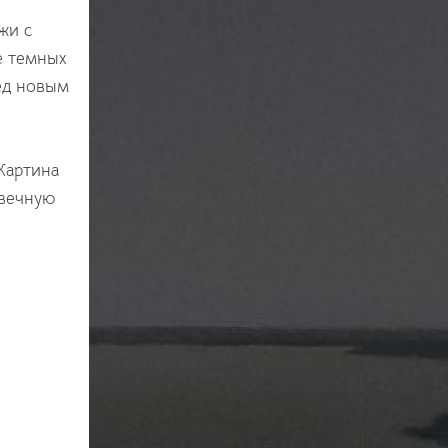
жи с
е темных
ред новым
Картина
 вечную