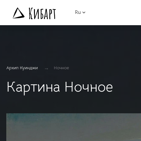
Ru
→
Архип Куинджи
Ночное
Картина Ночное