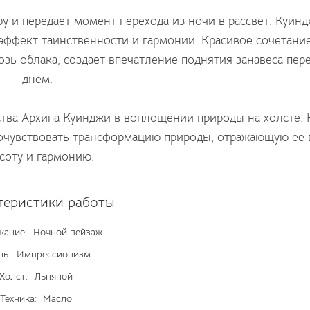
 и передает момент перехода из ночи в рассвет. Куинд
 эффект таинственности и гармонии. Красивое сочетани
озь облака, создает впечатление поднятия занавеса пе
днем.
тва Архипа Куинджи в воплощении природы на холсте. 
почувствовать трансформацию природы, отражающую ее
соту и гармонию.
теристики работы
жание:
Ночной пейзаж
ль:
Импрессионизм
Холст:
Льняной
Техника:
Масло