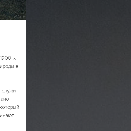
 1900-х
рироды в
г служит
тано
 который
чинают