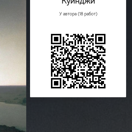
Куинджи
У автора (18 работ)